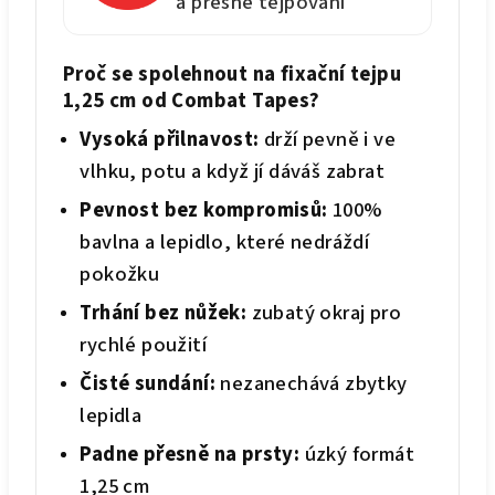
a přesné tejpování
Proč se spolehnout na fixační tejpu
1,25 cm od Combat Tapes?
Vysoká přilnavost:
drží pevně i ve
vlhku, potu a když jí dáváš zabrat
Pevnost bez kompromisů:
100%
bavlna a lepidlo, které nedráždí
pokožku
Trhání bez nůžek:
zubatý okraj pro
rychlé použití
Čisté sundání:
nezanechává zbytky
lepidla
Padne přesně na prsty:
úzký formát
1,25 cm