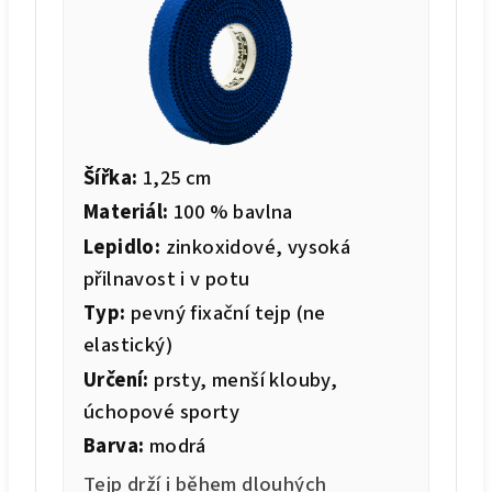
Šířka:
1,25 cm
Materiál:
100 % bavlna
Lepidlo:
zinkoxidové, vysoká
přilnavost i v potu
Typ:
pevný fixační tejp (ne
elastický)
Určení:
prsty, menší klouby,
úchopové sporty
Barva:
modrá
Tejp drží i během dlouhých