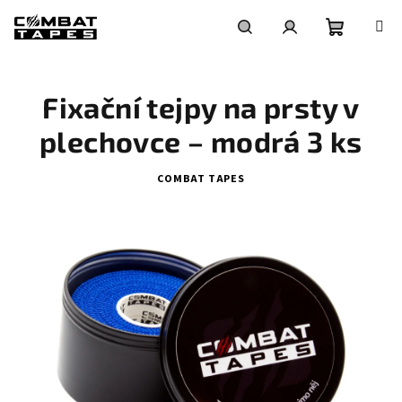
Přejít
na
obsah
Nákupní
Hledat
Přihlášení
Fixační tejpy na prsty v
košík
plechovce – modrá 3 ks
COMBAT TAPES