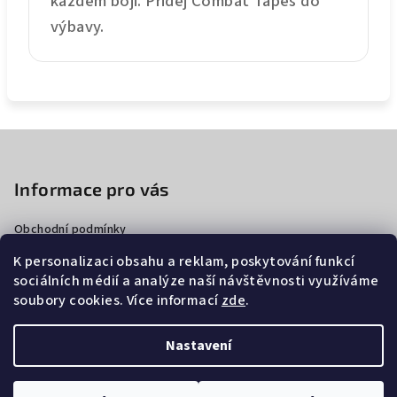
každém boji. Přidej Combat Tapes do
výbavy.
Z
á
p
Informace pro vás
a
Obchodní podmínky
t
Podmínky ochrany osobních údajů
í
K personalizaci obsahu a reklam, poskytování funkcí
Doprava a platba
sociálních médií a analýze naší návštěvnosti využíváme
Vrácení zboží a reklamace
soubory cookies. Více informací
zde
.
Blog
Nastavení
Copyright 2026
Combat Tapes
. Všechna práva vyhrazena.
Upravit nastavení cookies