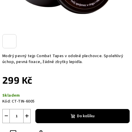
Modrý pevný tejp Combat Tapes v odolné plechovce. Spolehlivý
úchop, pevná fixace, žádné zbytky lepidla.
299 Kč
Měrná
Skladem
cena:
Kód:
CT-TIN-6005
−
+
Do košíku