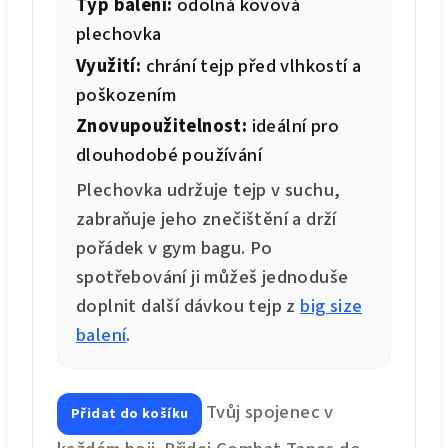
Typ balení:
odolná kovová
plechovka
Využití:
chrání tejp před vlhkostí a
poškozením
Znovupoužitelnost:
ideální pro
dlouhodobé používání
Plechovka udržuje tejp v suchu,
zabraňuje jeho znečištění a drží
pořádek v gym bagu. Po
spotřebování ji můžeš jednoduše
doplnit další dávkou tejp z
big size
balení
.
Tvůj spojenec v
Přidat do košíku