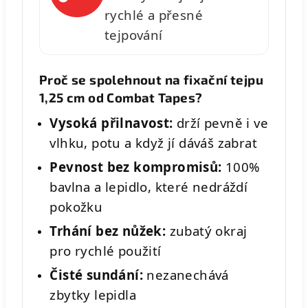
rychlé a přesné
tejpování
Proč se spolehnout na fixační tejpu
1,25 cm od Combat Tapes?
Vysoká přilnavost:
drží pevně i ve
vlhku, potu a když jí dáváš zabrat
Pevnost bez kompromisů:
100%
bavlna a lepidlo, které nedráždí
pokožku
Trhání bez nůžek:
zubatý okraj
pro rychlé použití
Čisté sundání:
nezanechává
zbytky lepidla