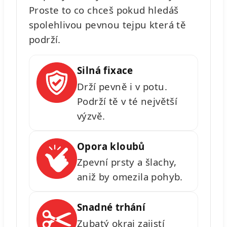
Proste to co chceš pokud hledáš
spolehlivou pevnou tejpu která tě
podrží.
Silná fixace
Drží pevně i v potu.
Podrží tě v té největší
výzvě.
Opora kloubů
Zpevní prsty a šlachy,
aniž by omezila pohyb.
Snadné trhání
Zubatý okraj zajistí