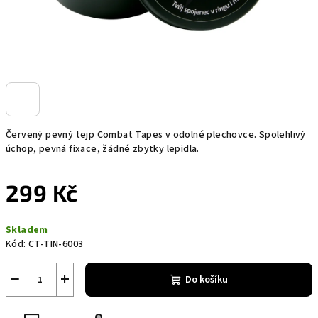
Červený pevný tejp Combat Tapes v odolné plechovce. Spolehlivý
úchop, pevná fixace, žádné zbytky lepidla.
299 Kč
Měrná
Skladem
cena:
Kód:
CT-TIN-6003
−
+
Do košíku