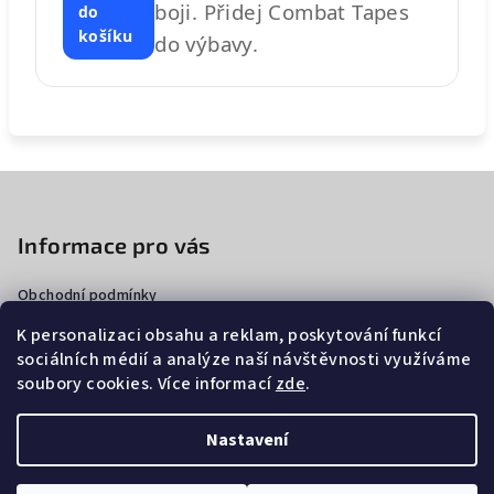
boji. Přidej Combat Tapes
do
košíku
do výbavy.
Z
á
p
Informace pro vás
a
Obchodní podmínky
t
Podmínky ochrany osobních údajů
í
K personalizaci obsahu a reklam, poskytování funkcí
Doprava a platba
sociálních médií a analýze naší návštěvnosti využíváme
Vrácení zboží a reklamace
soubory cookies. Více informací
zde
.
Blog
Nastavení
Copyright 2026
Combat Tapes
. Všechna práva vyhrazena.
Upravit nastavení cookies