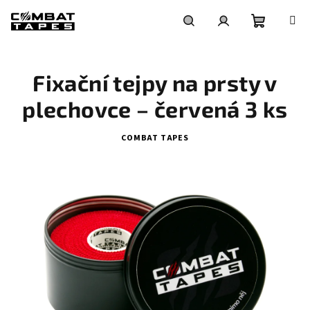
Přejít
na
obsah
Nákupní
Hledat
Přihlášení
Fixační tejpy na prsty v
košík
plechovce – červená 3 ks
COMBAT TAPES