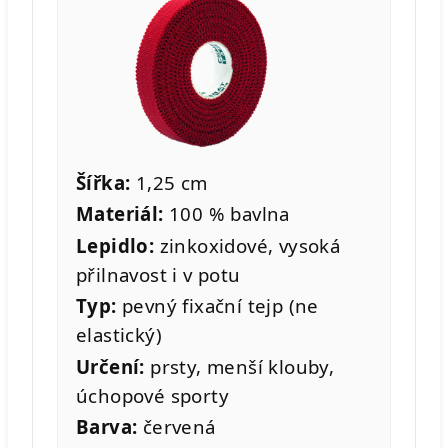
Šířka:
1,25 cm
Materiál:
100 % bavlna
Lepidlo:
zinkoxidové, vysoká
přilnavost i v potu
Typ:
pevný fixační tejp (ne
elastický)
Určení:
prsty, menší klouby,
úchopové sporty
Barva:
červená