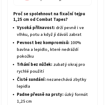
Proč se spolehnout na fixační tejpu
1,25 cm od Combat Tapes?
Vysoká přilnavost:
drží pevně i ve
vlhku, potu a když jí dáváš zabrat
Pevnost bez kompromisů:
100%
bavlna a lepidlo, které nedráždí
pokožku
Trhání bez nůžek:
zubatý okraj pro
rychlé použití
Čisté sundání:
nezanechává zbytky
lepidla
Padne přesně na prsty:
úzký formát
1,25 cm