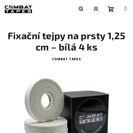
Přejít
na
obsah
Nákupní
Hledat
Přihlášení
Fixační tejpy na prsty 1,25
košík
cm – bílá 4 ks
COMBAT TAPES