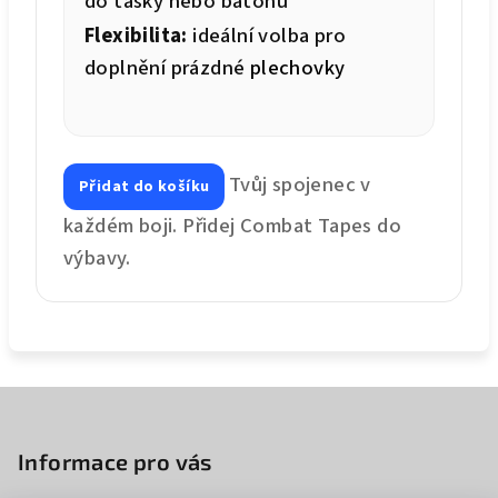
do tašky nebo batohu
Flexibilita:
ideální volba pro
doplnění prázdné
plechovky
Tvůj spojenec v
Přidat do košíku
každém boji. Přidej Combat Tapes do
výbavy.
Z
á
p
Informace pro vás
a