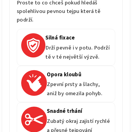
Proste to co chceš pokud hledáš
spolehlivou pevnou tejpu která tě
podrží.
Silná fixace
Drží pevně i v potu. Podrží
tě v té největší výzvě.
Opora kloubů
Zpevní prsty a šlachy,
aniž by omezila pohyb.
Snadné trhání
Zubatý okraj zajistí rychlé
a přesné tejpování