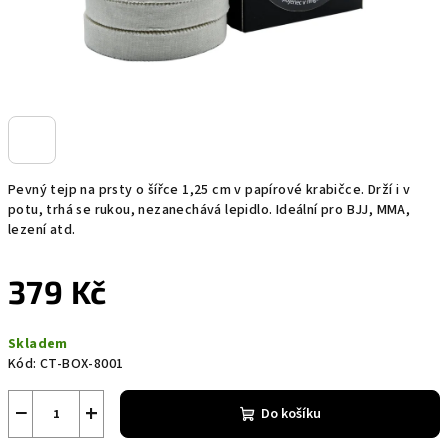
Pevný tejp na prsty o šířce 1,25 cm v papírové krabičce. Drží i v
potu, trhá se rukou, nezanechává lepidlo. Ideální pro BJJ, MMA,
lezení atd.
379 Kč
Měrná
Skladem
cena:
Kód:
CT-BOX-8001
−
+
Do košíku