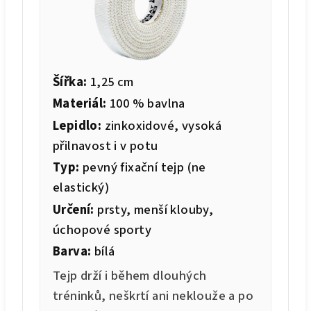
Šířka:
1,25 cm
Materiál:
100 % bavlna
Lepidlo:
zinkoxidové, vysoká
přilnavost i v potu
Typ:
pevný fixační tejp (ne
elastický)
Určení:
prsty, menší klouby,
úchopové sporty
Barva:
bílá
Tejp drží i během dlouhých
tréninků, neškrtí ani neklouže a po