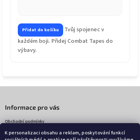
Tvůj spojenec v
Přidat do košíku
každém boji. Přidej Combat Tapes do
výbavy.
Z
á
p
Informace pro vás
a
Obchodní podmínky
t
Podmínky ochrany osobních údajů
í
K personalizaci obsahu a reklam, poskytování funkcí
Doprava a platba
sociálních médií a analýze naší návštěvnosti využíváme