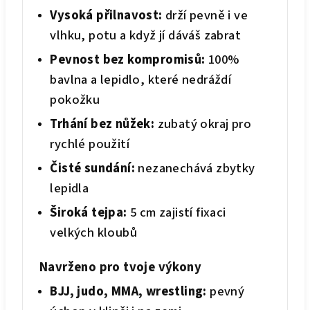
Vysoká přilnavost:
drží pevně i ve
vlhku, potu a když jí dáváš zabrat
Pevnost bez kompromisů:
100%
bavlna a lepidlo, které nedráždí
pokožku
Trhání bez nůžek:
zubatý okraj pro
rychlé použití
Čisté sundání:
nezanechává zbytky
lepidla
Široká tejpa:
5 cm zajistí fixaci
velkých kloubů
Navrženo pro tvoje výkony
BJJ, judo, MMA, wrestling:
pevný