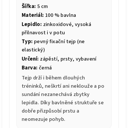
Šířka:
5 cm
Materiál:
100 % bavlna
Lepidlo:
zinkoxidové, vysoká
přilnavost i v potu
Typ:
pevný fixační tejp (ne
elastický)
Určení:
zápěstí, prsty, vybavení
Barva:
černá
Tejp drží i během dlouhých
tréninků, neškrtí ani neklouže a po
sundání nezanechává zbytky
lepidla. Díky bavlněné struktuře se
dobře přizpůsobí prstu a
neomezuje pohyb.