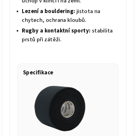
úchop v klinči i na zemi.
Lezení a bouldering:
jistota na
chytech, ochrana kloubů.
Rugby a kontaktní sporty:
stabilita
prstů při zátěži.
Specifikace