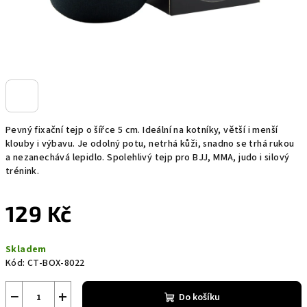
Pevný fixační tejp o šířce 5 cm. Ideální na kotníky, větší i menší
klouby i výbavu. Je odolný potu, netrhá kůži, snadno se trhá rukou
a nezanechává lepidlo. Spolehlivý tejp pro BJJ, MMA, judo i silový
trénink.
129 Kč
Měrná
Skladem
cena:
Kód:
CT-BOX-8022
−
+
Do košíku