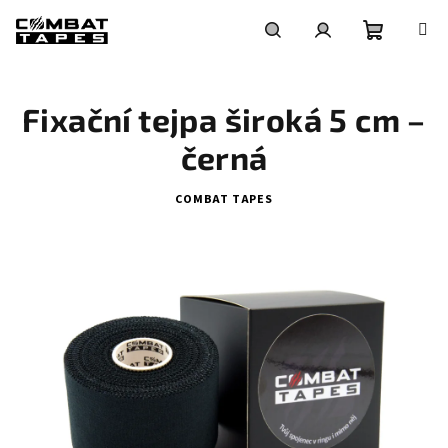
Přejít
na
obsah
Nákupní
Hledat
Přihlášení
Fixační tejpa široká 5 cm –
košík
černá
COMBAT TAPES